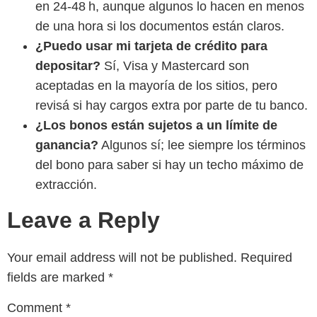
en 24‑48 h, aunque algunos lo hacen en menos
de una hora si los documentos están claros.
¿Puedo usar mi tarjeta de crédito para
depositar?
Sí, Visa y Mastercard son
aceptadas en la mayoría de los sitios, pero
revisá si hay cargos extra por parte de tu banco.
¿Los bonos están sujetos a un límite de
ganancia?
Algunos sí; lee siempre los términos
del bono para saber si hay un techo máximo de
extracción.
Leave a Reply
Your email address will not be published.
Required
fields are marked
*
Comment
*