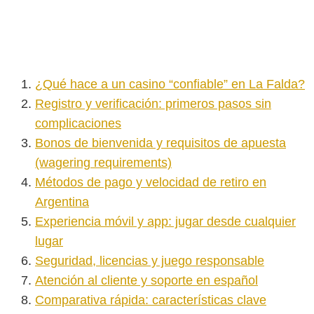
¿Qué hace a un casino “confiable” en La Falda?
Registro y verificación: primeros pasos sin
complicaciones
Bonos de bienvenida y requisitos de apuesta
(wagering requirements)
Métodos de pago y velocidad de retiro en
Argentina
Experiencia móvil y app: jugar desde cualquier
lugar
Seguridad, licencias y juego responsable
Atención al cliente y soporte en español
Comparativa rápida: características clave