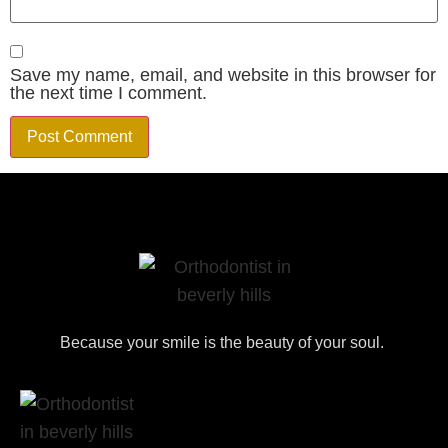
Save my name, email, and website in this browser for
the next time I comment.
Because your smile is the beauty of your soul.