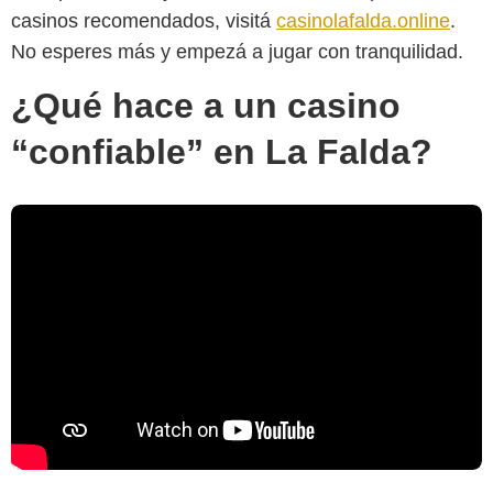
casinos recomendados, visitá
casinolafalda.online
.
No esperes más y empezá a jugar con tranquilidad.
¿Qué hace a un casino
“confiable” en La Falda?