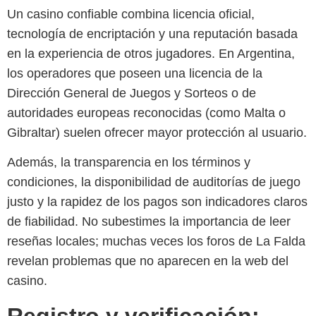
Un casino confiable combina licencia oficial,
tecnología de encriptación y una reputación basada
en la experiencia de otros jugadores. En Argentina,
los operadores que poseen una licencia de la
Dirección General de Juegos y Sorteos o de
autoridades europeas reconocidas (como Malta o
Gibraltar) suelen ofrecer mayor protección al usuario.
Además, la transparencia en los términos y
condiciones, la disponibilidad de auditorías de juego
justo y la rapidez de los pagos son indicadores claros
de fiabilidad. No subestimes la importancia de leer
reseñas locales; muchas veces los foros de La Falda
revelan problemas que no aparecen en la web del
casino.
Registro y verificación: