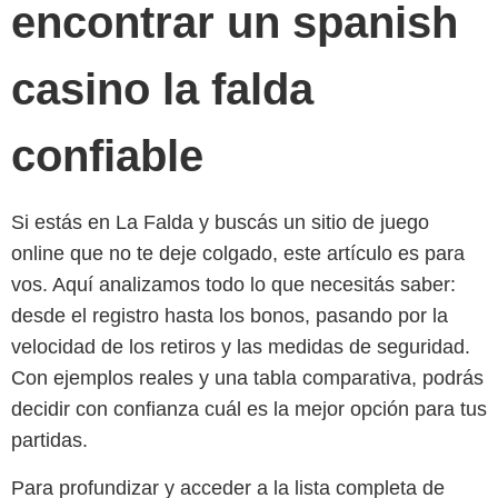
encontrar un
spanish
casino la falda
confiable
Si estás en La Falda y buscás un sitio de juego
online que no te deje colgado, este artículo es para
vos. Aquí analizamos todo lo que necesitás saber:
desde el registro hasta los bonos, pasando por la
velocidad de los retiros y las medidas de seguridad.
Con ejemplos reales y una tabla comparativa, podrás
decidir con confianza cuál es la mejor opción para tus
partidas.
Para profundizar y acceder a la lista completa de