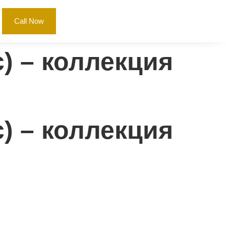
Call Now
) – коллекция
) – коллекция