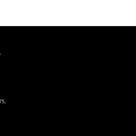
y
75,