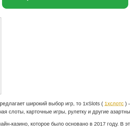
редлагает широкий выбор игр, то 1xSlots (
1хслотс
) 
чая слоты, карточные игры, рулетку и другие азартны
лайн-казино, которое было основано в 2017 году. В 