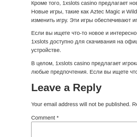
Кроме того, 1xslots casino предлагает 
Новые игры, такие как Aztec Magic и Wi
изменить игру. Эти игры обеспечивают и
Если вы ищете что-то новое и интересное
1xslots доступно для скачивания на офиц
устройстве.
В целом, 1xslots casino предлагает игр
любые предпочтения. Если вы ищете что-т
Leave a Reply
Your email address will not be published.
R
Comment
*