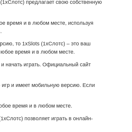
ts (1хСлотс) предлагает свою собственную
бое время и в любом месте, используя
.
сию, то 1xSlots (1хСлотс) – это ваш
 любое время и в любом месте.
я и начать играть. Официальный сайт
р игр и имеет мобильную версию. Если
любое время и в любом месте.
 (1хСлотс) позволяет играть в онлайн-