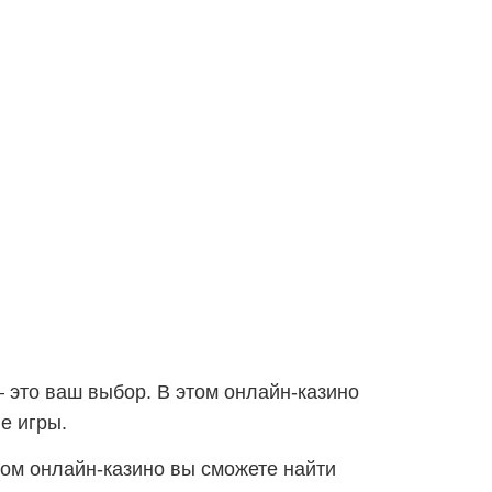
– это ваш выбор. В этом онлайн-казино
е игры.
этом онлайн-казино вы сможете найти