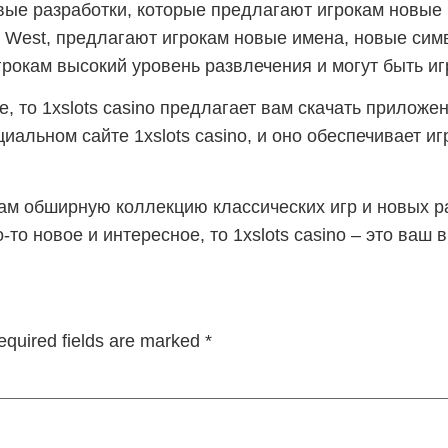
новые разработки, которые предлагают игрокам новые
ld West, предлагают игрокам новые имена, новые си
грокам высокий уровень развлечения и могут быть и
, то 1xslots casino предлагает вам скачать приложен
иальном сайте 1xslots casino, и оно обеспечивает и
окам обширную коллекцию классических игр и новых р
о новое и интересное, то 1xslots casino – это ваш 
equired fields are marked
*