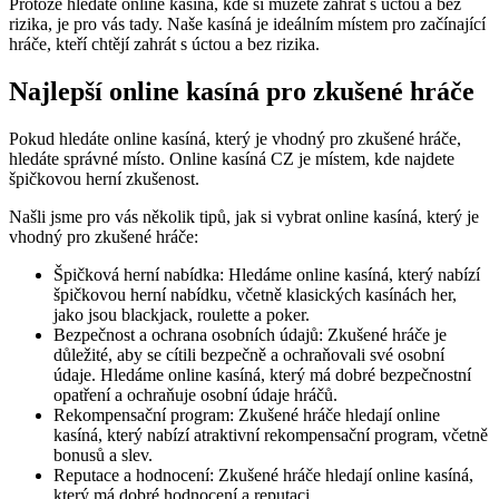
Protože hledáte online kasíná, kde si můžete zahrát s úctou a bez
rizika, je pro vás tady. Naše kasíná je ideálním místem pro začínající
hráče, kteří chtějí zahrát s úctou a bez rizika.
Najlepší online kasíná pro zkušené hráče
Pokud hledáte online kasíná, který je vhodný pro zkušené hráče,
hledáte správné místo. Online kasíná CZ je místem, kde najdete
špičkovou herní zkušenost.
Našli jsme pro vás několik tipů, jak si vybrat online kasíná, který je
vhodný pro zkušené hráče:
Špičková herní nabídka: Hledáme online kasíná, který nabízí
špičkovou herní nabídku, včetně klasických kasínách her,
jako jsou blackjack, roulette a poker.
Bezpečnost a ochrana osobních údajů: Zkušené hráče je
důležité, aby se cítili bezpečně a ochraňovali své osobní
údaje. Hledáme online kasíná, který má dobré bezpečnostní
opatření a ochraňuje osobní údaje hráčů.
Rekompensační program: Zkušené hráče hledají online
kasíná, který nabízí atraktivní rekompensační program, včetně
bonusů a slev.
Reputace a hodnocení: Zkušené hráče hledají online kasíná,
který má dobré hodnocení a reputaci.