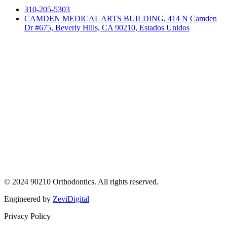
310-205-5303
CAMDEN MEDICAL ARTS BUILDING, 414 N Camden
Dr #675, Beverly Hills, CA 90210, Estados Unidos
© 2024 90210 Orthodontics. All rights reserved.
Engineered by
ZeviDigital
Privacy Policy