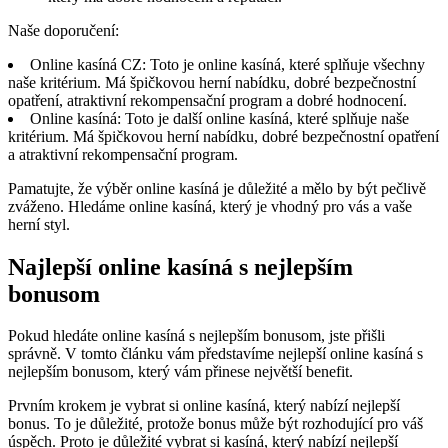
Naše doporučení:
Online kasíná CZ: Toto je online kasíná, které splňuje všechny
naše kritérium. Má špičkovou herní nabídku, dobré bezpečnostní
opatření, atraktivní rekompensační program a dobré hodnocení.
Online kasíná: Toto je další online kasíná, které splňuje naše
kritérium. Má špičkovou herní nabídku, dobré bezpečnostní opatření
a atraktivní rekompensační program.
Pamatujte, že výběr online kasíná je důležité a mělo by být pečlivě
zváženo. Hledáme online kasíná, který je vhodný pro vás a vaše
herní styl.
Najlepší online kasíná s nejlepším
bonusom
Pokud hledáte online kasíná s nejlepším bonusom, jste přišli
správně. V tomto článku vám představíme nejlepší online kasíná s
nejlepším bonusom, který vám přinese největší benefit.
Prvním krokem je vybrat si online kasíná, který nabízí nejlepší
bonus. To je důležité, protože bonus může být rozhodující pro váš
úspěch. Proto je důležité vybrat si kasíná, který nabízí nejlepší