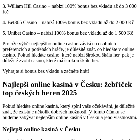
3. William Hill Casino – nabízí 100% bonus bez vkladu až do 3 000
Kč
4. Bet365 Casino – nabízí 100% bonus bez vkladu až do 2 000 Kč
5. Unibet Casino – nabízí 100% bonus bez vkladu až do 1 500 Kč
Protože výběr nejlepšího online casino závisí na osobních
preferencích a potřebách hráče, je důležité znát, co hledáte v online
casino. Pokud hledáte casino, které nabízí širokou škálu her, pak je
důležité zvolit casino, které má širokou škálu her.
Vyhrajte si bonus bez vkladu a začněte hrát!
Najlepší online kasíná v Česku: žebříček
top českých heren 2025
Pokud hledáte online kasíná, který splní vaše očekávání, je důležité
znát, že existuje několik dobrých možností. V tomto článku se
budeme zabývat nejlepším online kasíná v Česku a jeho vlastnostmi.
Nejlepší online kasíná v Česku