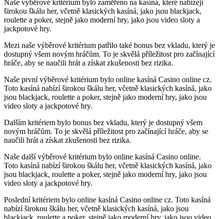
Naše výběrové kritérium bylo zaměřeno na kasíná, které nabízejí
širokou škálu her, včetně klasických kasíná, jako jsou blackjack,
roulette a poker, stejně jako moderní hry, jako jsou video sloty a
jackpotové hry.
Mezi naše výběrové kritérium patřilo také bonus bez vkladu, který je
dostupný všem novým hráčům. To je skvělá příležitost pro začínající
hráče, aby se naučili hrát a získat zkušenosti bez rizika.
Naše první výběrové kritérium bylo online kasíná Casino online cz.
Toto kasíná nabízí širokou škálu her, včetně klasických kasíná, jako
jsou blackjack, roulette a poker, stejně jako moderní hry, jako jsou
video sloty a jackpotové hry.
Dalším kritériem bylo bonus bez vkladu, který je dostupný všem
novým hráčům. To je skvělá příležitost pro začínající hráče, aby se
naučili hrát a získat zkušenosti bez rizika.
Naše další výběrové kritérium bylo online kasíná Casino online.
Toto kasíná nabízí širokou škálu her, včetně klasických kasíná, jako
jsou blackjack, roulette a poker, stejně jako moderní hry, jako jsou
video sloty a jackpotové hry.
Poslední kritériem bylo online kasíná Casino online cz. Toto kasíná
nabízí širokou škálu her, včetně klasických kasíná, jako jsou
blackjack, roulette a poker, stejně jako moderní hry, jako jsou video