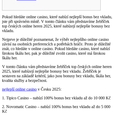
Pokud hledáte online casino, které nabízí nejlepší bonus bez vkladu,
jste při správném místě. V tomto článku vám představíme žebříček
top českých online heren 2025, které nabízejí nejlepšie bonusy bez
vkladu.
Nejprve je důležité poznamenat, že výběr nejlepšího online casino
závisí na osobních preferencích a potřebách hráče. Proto je důležité
znát, co hledáte v online casino. Pokud hledáte casino, které nabízí
širokou škálu her, pak je důležité zvolit casino, které má širokou
škálu her.
V tomto článku vám představíme žebříček top českých online heren
2025, které nabízejí nejlepšie bonusy bez vkladu. Žebříček je
sestaven na základě kritérií, jako jsou bonusy bez vkladu, škála her,
kvalita služby a bezpečnost.
nejlepší online casino
v Česku 2025:
1. Tipico Casino – nabízí 100% bonus bez vkladu až do 10 000 Kč
2. Novomatic Casino – nabízí 100% bonus bez vkladu až do 5 000
Kč