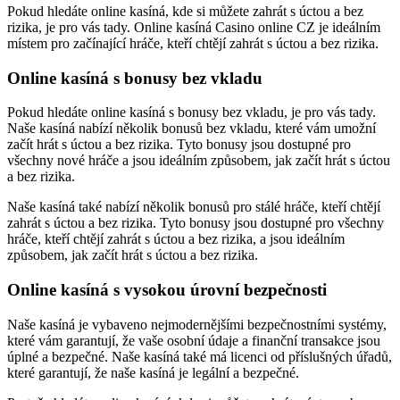
Pokud hledáte online kasíná, kde si můžete zahrát s úctou a bez
rizika, je pro vás tady. Online kasíná Casino online CZ je ideálním
místem pro začínající hráče, kteří chtějí zahrát s úctou a bez rizika.
Online kasíná s bonusy bez vkladu
Pokud hledáte online kasíná s bonusy bez vkladu, je pro vás tady.
Naše kasíná nabízí několik bonusů bez vkladu, které vám umožní
začít hrát s úctou a bez rizika. Tyto bonusy jsou dostupné pro
všechny nové hráče a jsou ideálním způsobem, jak začít hrát s úctou
a bez rizika.
Naše kasíná také nabízí několik bonusů pro stálé hráče, kteří chtějí
zahrát s úctou a bez rizika. Tyto bonusy jsou dostupné pro všechny
hráče, kteří chtějí zahrát s úctou a bez rizika, a jsou ideálním
způsobem, jak začít hrát s úctou a bez rizika.
Online kasíná s vysokou úrovní bezpečnosti
Naše kasíná je vybaveno nejmodernějšími bezpečnostními systémy,
které vám garantují, že vaše osobní údaje a finanční transakce jsou
úplné a bezpečné. Naše kasíná také má licenci od příslušných úřadů,
které garantují, že naše kasíná je legální a bezpečné.