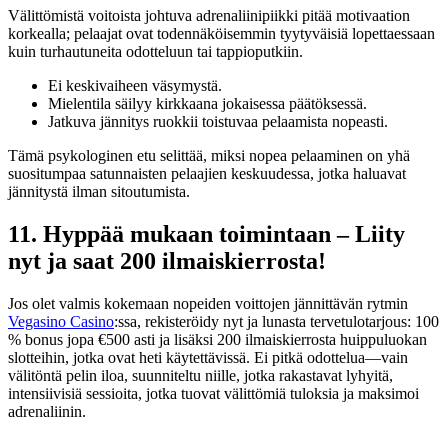
Välittömistä voitoista johtuva adrenaliinipiikki pitää motivaation
korkealla; pelaajat ovat todennäköisemmin tyytyväisiä lopettaessaan
kuin turhautuneita odotteluun tai tappioputkiin.
Ei keskivaiheen väsymystä.
Mielentila säilyy kirkkaana jokaisessa päätöksessä.
Jatkuva jännitys ruokkii toistuvaa pelaamista nopeasti.
Tämä psykologinen etu selittää, miksi nopea pelaaminen on yhä
suositumpaa satunnaisten pelaajien keskuudessa, jotka haluavat
jännitystä ilman sitoutumista.
11. Hyppää mukaan toimintaan – Liity
nyt ja saat 200 ilmaiskierrosta!
Jos olet valmis kokemaan nopeiden voittojen jännittävän rytmin
Vegasino Casino
:ssa, rekisteröidy nyt ja lunasta tervetulotarjous: 100
% bonus jopa €500 asti ja lisäksi 200 ilmaiskierrosta huippuluokan
slotteihin, jotka ovat heti käytettävissä. Ei pitkä odottelua—vain
välitöntä pelin iloa, suunniteltu niille, jotka rakastavat lyhyitä,
intensiivisiä sessioita, jotka tuovat välittömiä tuloksia ja maksimoi
adrenaliinin.