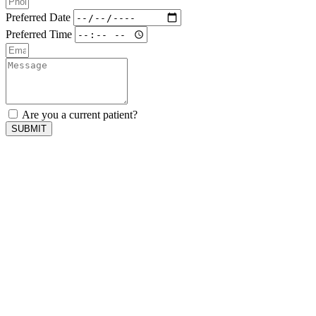
Preferred Date
Preferred Time
Are you a current patient?
SUBMIT