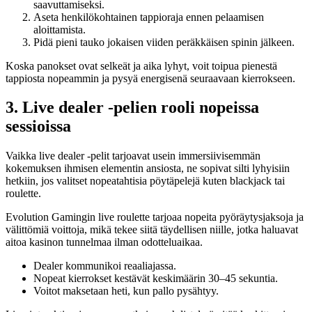
saavuttamiseksi.
Aseta henkilökohtainen tappioraja ennen pelaamisen
aloittamista.
Pidä pieni tauko jokaisen viiden peräkkäisen spinin jälkeen.
Koska panokset ovat selkeät ja aika lyhyt, voit toipua pienestä
tappiosta nopeammin ja pysyä energisenä seuraavaan kierrokseen.
3. Live dealer -pelien rooli nopeissa
sessioissa
Vaikka live dealer -pelit tarjoavat usein immersiivisemmän
kokemuksen ihmisen elementin ansiosta, ne sopivat silti lyhyisiin
hetkiin, jos valitset nopeatahtisia pöytäpelejä kuten blackjack tai
roulette.
Evolution Gamingin live roulette tarjoaa nopeita pyöräytysjaksoja ja
välittömiä voittoja, mikä tekee siitä täydellisen niille, jotka haluavat
aitoa kasinon tunnelmaa ilman odotteluaikaa.
Dealer kommunikoi reaaliajassa.
Nopeat kierrokset kestävät keskimäärin 30–45 sekuntia.
Voitot maksetaan heti, kun pallo pysähtyy.