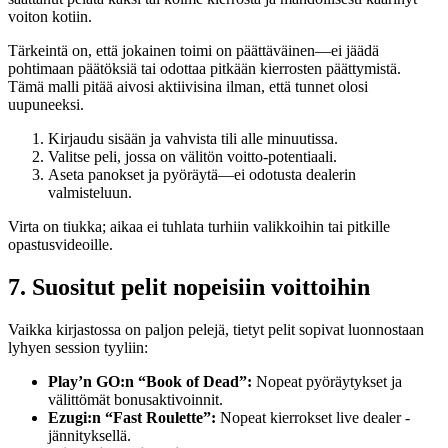
voiton kotiin.
Tärkeintä on, että jokainen toimi on päättäväinen—ei jäädä
pohtimaan päätöksiä tai odottaa pitkään kierrosten päättymistä.
Tämä malli pitää aivosi aktiivisina ilman, että tunnet olosi
uupuneeksi.
Kirjaudu sisään ja vahvista tili alle minuutissa.
Valitse peli, jossa on välitön voitto‑potentiaali.
Aseta panokset ja pyöräytä—ei odotusta dealerin
valmisteluun.
Virta on tiukka; aikaa ei tuhlata turhiin valikkoihin tai pitkille
opastusvideoille.
7. Suositut pelit nopeisiin voittoihin
Vaikka kirjastossa on paljon pelejä, tietyt pelit sopivat luonnostaan
lyhyen session tyyliin:
Play’n GO:n “Book of Dead”:
Nopeat pyöräytykset ja
välittömät bonusaktivoinnit.
Ezugi:n “Fast Roulette”:
Nopeat kierrokset live dealer -
jännityksellä.