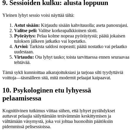
9. Sessioiden kulku: alusta loppuun
Yleinen lyhyt sessio voisi näyttää tältä:
Astut sisään:
Kirjaudu sisään kahvitauolla; aseta panosrajasi.
Valitse peli:
Valitse korkeapalkkioinen slotti.
Pyöräytys:
Pelaa kolme nopeaa pyöräytystä; päätä jokaisen
tuloksen jälkeen jatkatko vai lopetatko.
Arvioi:
Tarkista saldosi nopeasti; päätä nostatko vai pelaatko
uudestaan.
Virtaudu:
Ota lyhyt tauko; toista tarvittaessa ennen seuraavaa
tehtävää.
Tämä sykli kunnioittaa aikarajoituksiasi ja tarjoaa silti tyydyttäviä
voittoja—täsmälleen sitä, mitä modernit pelaajat kaipaavat.
10. Psykologinen etu lyhyessä
pelaamisessa
Kognitiivinen tutkimus viittaa siihen, että lyhyet pyrähdykset
auttavat pelaajia säilyttämään terävämmän keskittymisen ja
välttämään väsymystä, joka voi johtaa huonoihin päätöksiin
pidemmissä pelisessioissa.