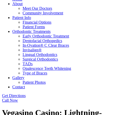
About
Meet Our Doctors
Community Involvement
Patient Info
Financial Options
Patient Forms
Orthodontic Treatments
Early Orthodontic Treatment
Dentofacial Orthopedics
In-Ovation® C Clear Braces
Invisalign®
Lingual Orthodontics
Surgical Orthodontics
TADs
Opalescence Teeth Whitening
Type of Braces
Gallery
Patient Photos
Contact
Get Directions
Call Now
Vegasino Casino: Lightning-