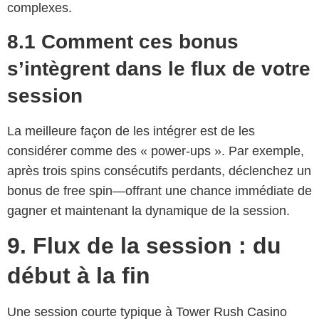
complexes.
8.1 Comment ces bonus
s’intègrent dans le flux de votre
session
La meilleure façon de les intégrer est de les
considérer comme des « power‑ups ». Par exemple,
après trois spins consécutifs perdants, déclenchez un
bonus de free spin—offrant une chance immédiate de
gagner et maintenant la dynamique de la session.
9. Flux de la session : du
début à la fin
Une session courte typique à Tower Rush Casino