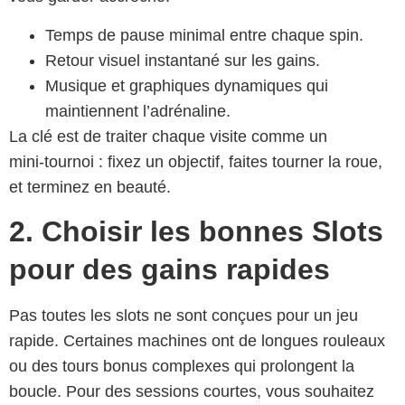
Temps de pause minimal entre chaque spin.
Retour visuel instantané sur les gains.
Musique et graphiques dynamiques qui
maintiennent l’adrénaline.
La clé est de traiter chaque visite comme un
mini‑tournoi : fixez un objectif, faites tourner la roue,
et terminez en beauté.
2. Choisir les bonnes Slots
pour des gains rapides
Pas toutes les slots ne sont conçues pour un jeu
rapide. Certaines machines ont de longues rouleaux
ou des tours bonus complexes qui prolongent la
boucle. Pour des sessions courtes, vous souhaitez