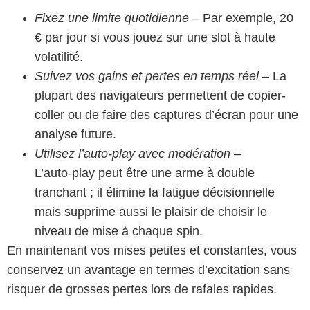
Fixez une limite quotidienne
– Par exemple, 20
€ par jour si vous jouez sur une slot à haute
volatilité.
Suivez vos gains et pertes en temps réel
– La
plupart des navigateurs permettent de copier-
coller ou de faire des captures d’écran pour une
analyse future.
Utilisez l’auto‑play avec modération
–
L’auto‑play peut être une arme à double
tranchant ; il élimine la fatigue décisionnelle
mais supprime aussi le plaisir de choisir le
niveau de mise à chaque spin.
En maintenant vos mises petites et constantes, vous
conservez un avantage en termes d’excitation sans
risquer de grosses pertes lors de rafales rapides.