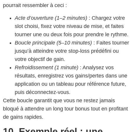
pourrait ressembler à ceci :
Acte d’ouverture (1–2 minutes)
: Chargez votre
slot choisi, fixez votre niveau de mise, et faites
tourner une ou deux fois pour prendre le rythme.
Boucle principale (5–10 minutes)
: Faites tourner
jusqu’à atteindre votre stop‑loss prédéfini ou
votre objectif de gain.
Refroidissement (1 minute)
: Analysez vos
résultats, enregistrez vos gains/pertes dans une
application ou un tableau pour référence future,
puis déconnectez-vous.
Cette boucle garantit que vous ne restez jamais
bloqué à attendre un long tour bonus tout en profitant
de gains rapides.
10. Exemple réel : une