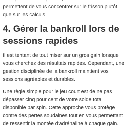
permettent de vous concentrer sur le frisson plutôt
que sur les calculs.
4. Gérer la bankroll lors de
sessions rapides
Il est tentant de tout miser sur un gros gain lorsque
vous cherchez des résultats rapides. Cependant, une
gestion disciplinée de la bankroll maintient vos
sessions agréables et durables.
Une règle simple pour le jeu court est de ne pas
dépasser cinq pour cent de votre solde total
disponible par spin. Cette approche vous protège
contre des pertes soudaines tout en vous permettant
de ressentir la montée d’adrénaline à chaque gain.