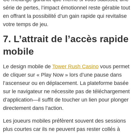
série de pertes, l’impact émotionnel reste gérable tout
en offrant la possibilité d’un gain rapide qui revitalise
votre temps de jeu.
7. L’attrait de l’accès rapide
mobile
Le design mobile de
Tower Rush Casino
vous permet
de cliquer sur « Play Now » lors d’une pause dans
l’ascenseur ou en déplacement. La plateforme basée
sur le navigateur ne nécessite pas de téléchargement
d’application—il suffit de toucher un lien pour plonger
directement dans l’action.
Les joueurs mobiles préfèrent souvent des sessions
plus courtes car ils ne peuvent pas rester collés à