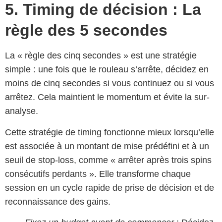
5. Timing de décision : La
règle des 5 secondes
La « règle des cinq secondes » est une stratégie
simple : une fois que le rouleau s’arrête, décidez en
moins de cinq secondes si vous continuez ou si vous
arrêtez. Cela maintient le momentum et évite la sur-
analyse.
Cette stratégie de timing fonctionne mieux lorsqu’elle
est associée à un montant de mise prédéfini et à un
seuil de stop-loss, comme « arrêter après trois spins
consécutifs perdants ». Elle transforme chaque
session en un cycle rapide de prise de décision et de
reconnaissance des gains.