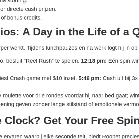
na storting.
r directe cash prijzen.
of bonus credits.
ios: A Day in the Life of a
erper werkt. Tijdens lunchpauzes en na werk logt hij in op
o; besluit “Reel Rush” te spelen.
12:18 pm:
Eén spin win
 kiest Crash game met $10 inzet.
5:48 pm:
Cash uit bij 3x
 roulette voor drie rondes voordat hij naar bed gaat; win
ldoening geven zonder lange stilstand of emotionele vermo
e Clock? Get Your Free Spi
e ervaren waarbij elke seconde telt, biedt Roobet precies 