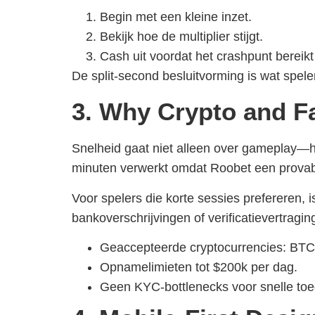
Begin met een kleine inzet.
Bekijk hoe de multiplier stijgt.
Cash uit voordat het crashpunt bereikt
De split-second besluitvorming is wat spel
3. Why Crypto and Fa
Snelheid gaat niet alleen over gameplay—h
minuten verwerkt omdat Roobet een provably
Voor spelers die korte sessies prefereren, 
bankoverschrijvingen of verificatievertragi
Geaccepteerde cryptocurrencies: BT
Opnamelimieten tot $200k per dag.
Geen KYC-bottlenecks voor snelle to