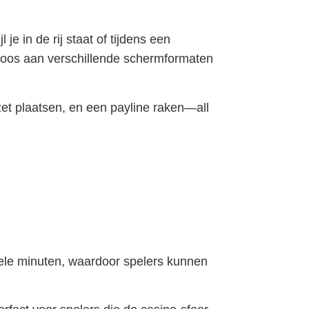
je in de rij staat of tijdens een
iteloos aan verschillende schermformaten
et plaatsen, en een payline raken—all
nkele minuten, waardoor spelers kunnen