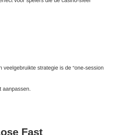
fect voor spelers die de casino‑sfeer
en veelgebruikte strategie is de “one‑session
et aanpassen.
Lose Fast