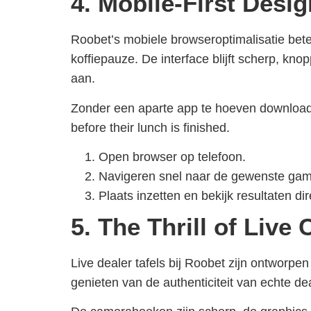
4. Mobile‑First Desi
Roobet’s mobiele browseroptimalisatie beteke
koffiepauze. De interface blijft scherp, kn
aan.
Zonder een aparte app te hoeven downloade
before their lunch is finished.
Open browser op telefoon.
Navigeren snel naar de gewenste gam
Plaats inzetten en bekijk resultaten dir
5. The Thrill of Live 
Live dealer tafels bij Roobet zijn ontworpe
genieten van de authenticiteit van echte de