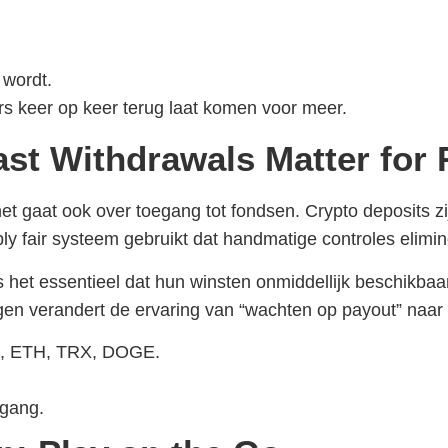
 wordt.
ers keer op keer terug laat komen voor meer.
st Withdrawals Matter for 
et gaat ook over toegang tot fondsen. Crypto deposits z
 fair systeem gebruikt dat handmatige controles elimin
is het essentieel dat hun winsten onmiddellijk beschikba
ngen verandert de ervaring van “wachten op payout” naar
C, ETH, TRX, DOGE.
egang.