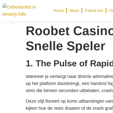
Home
About
Patient Info
Or
Roobet Casino
Snelle Speler
1. The Pulse of Rapi
Wanneer je verlangt naar directe adrenaline,
op het platform doorbrengt, een handvol hig
slots die binnen seconden uitbetalen, crash
Deze stijl floreert op korte uitbarstingen v
kijken hoe de reels draaien of de crash gr