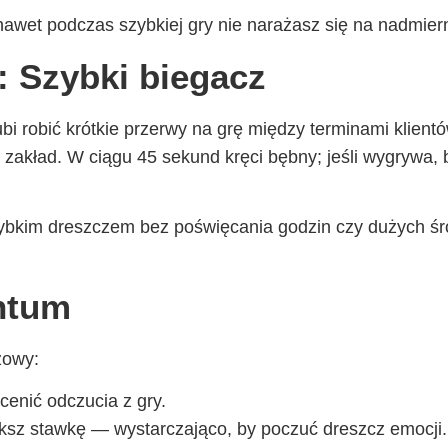
awet podczas szybkiej gry nie narażasz się na nadmie
: Szybki biegacz
ubi robić krótkie przerwy na grę między terminami klient
y zakład. W ciągu 45 sekund kręci bębny; jeśli wygrywa, 
szybkim dreszczem bez poświęcania godzin czy dużych ś
ntum
zowy:
cenić odczucia z gry.
większ stawkę — wystarczająco, by poczuć dreszcz emocji.