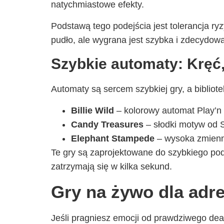
natychmiastowe efekty.
Podstawą tego podejścia jest tolerancja ryz
pudło, ale wygrana jest szybka i zdecydow
Szybkie automaty: Kręć,
Automaty są sercem szybkiej gry, a bibliot
Billie Wild
– kolorowy automat Play’n 
Candy Treasures
– słodki motyw od Sl
Elephant Stampede
– wysoka zmienn
Te gry są zaprojektowane do szybkiego pod
zatrzymają się w kilka sekund.
Gry na żywo dla adr
Jeśli pragniesz emocji od prawdziwego deale