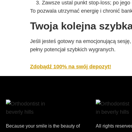
Zawsze ustal punkt stop‑loss; po jego o
To pozwala utrzymać energię i chronić ban
Twoja kolejna szybka
Jeśli jesteś gotowy na emocjonującą sesję, 
pełny potencjał szybkich wygranych.
Zdobądź 100% na swój depozyt!
Because your smile is the beauty of
All rights reser