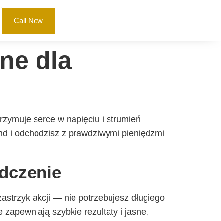
Call Now
ne dla
trzymuje serce w napięciu i strumień
rund i odchodzisz z prawdziwymi pieniędzmi
dczenie
zastrzyk akcji — nie potrzebujesz długiego
e zapewniają szybkie rezultaty i jasne,