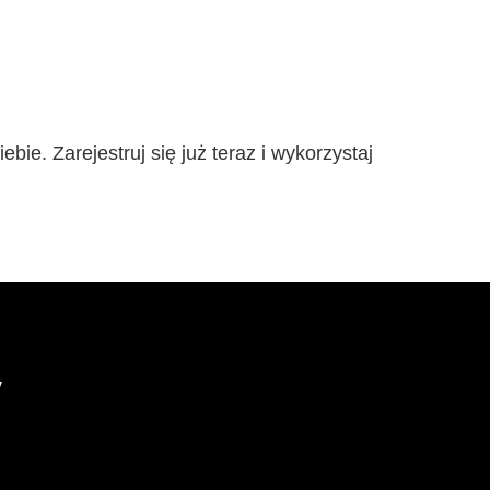
bie. Zarejestruj się już teraz i wykorzystaj
y