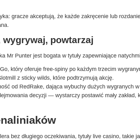
yka: gracze akceptują, że każde zakręcenie lub rozdanie
ana.
 wygrywaj, powtarzaj
eka Mr Punter jest bogata w tytuły zapewniające natych
Go, który oferuje free‑spiny po każdym trzecim wygranym
otmill z sticky wilds, które podtrzymują akcję.
ość od RedRake, dająca wybuchy dużych wygranych w k
ejmowania decyzji — wystarczy postawić mały zakład, k
enaliniaków
ra bez długiego oczekiwania, tytuły live casino, takie j