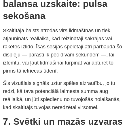
balansa uzskaite: pulsa
sekošana
Skaitītāja balsts atrodas virs lidmašīnas un tiek
atjaunināts reāllaikā, kad reizinātāji sakrājas vai
raķetes izlido. Īsās sesijās spēlētāji ātri pārbauda šo
displeju — parasti ik pēc divām sekundēm —, lai
izlemtu, vai ļaut lidmašīnai turpināt vai apturēt to
pirms tā ietriecas ūdenī.
Šis vizuālais signāls uztur spēles aizrautību, jo tu
redzi, kā tava potenciālā laimesta summa aug
reāllaikā, un jūti spiedienu no tuvojošās nolaišanās,
kad skaitītājs tuvojas neredzētai virsotnei.
7. Svētki un mazās uzvaras