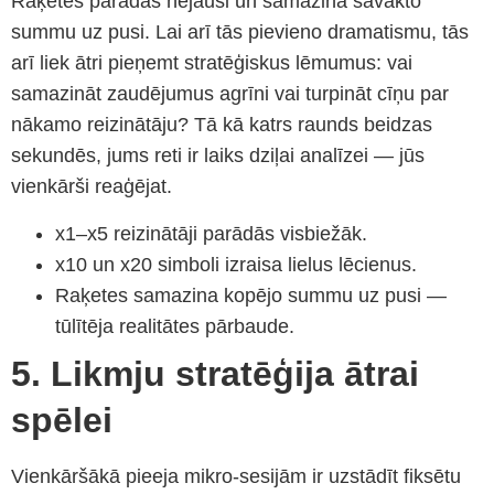
Raķetes parādās nejauši un samazina savākto
summu uz pusi. Lai arī tās pievieno dramatismu, tās
arī liek ātri pieņemt stratēģiskus lēmumus: vai
samazināt zaudējumus agrīni vai turpināt cīņu par
nākamo reizinātāju? Tā kā katrs raunds beidzas
sekundēs, jums reti ir laiks dziļai analīzei — jūs
vienkārši reaģējat.
x1–x5 reizinātāji parādās visbiežāk.
x10 un x20 simboli izraisa lielus lēcienus.
Raķetes samazina kopējo summu uz pusi —
tūlītēja realitātes pārbaude.
5. Likmju stratēģija ātrai
spēlei
Vienkāršākā pieeja mikro‑sesijām ir uzstādīt fiksētu