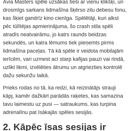
Avia Masters spēle uzsākas tieši ar vienu klikšķi, un
drosmīgs sarkans lidmašīna šķērso zilu debesu fonu,
kas šķiet gandrīz kino cienīga. Spēlētāji, kuri alkst
pēc tūlītējas apmierinājuma, šo crash stila spēli
atradīs neatvairāmu, jo katrs raunds beidzas
sekundēs, un katra lēmums tiek pieņemts pirms
lidmašīna paceļas. Tā kā spēle ir veidota mobilajām
ierīcēm, vari uzmest aci starp kafijas pauzi vai rindā,
uzlikt likmi, izvēlēties ātrumu un atgriezties kontrolē
dažu sekunžu laikā.
Prieks rodas no tā, ka redzi, kā reizinātājs strauji
kāpj, kamēr dažkārt parādās raķetes, kas samazina
tavu laimestu uz pusi — satraukums, kas turpina
adrenalīnu pat īsākajās spēles sesijās.
2. Kāpēc īsas sesijas ir