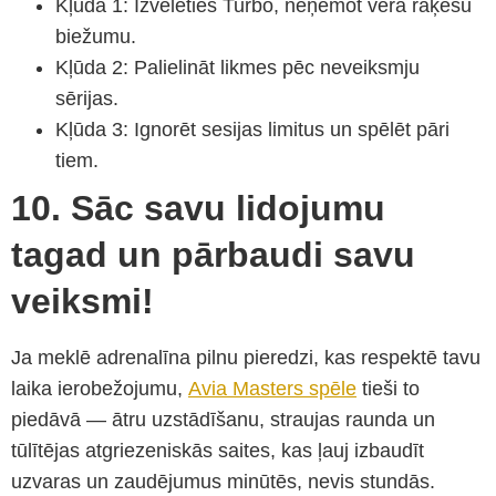
Kļūda 1: Izvēlēties Turbo, neņemot vērā raķešu
biežumu.
Kļūda 2: Palielināt likmes pēc neveiksmju
sērijas.
Kļūda 3: Ignorēt sesijas limitus un spēlēt pāri
tiem.
10. Sāc savu lidojumu
tagad un pārbaudi savu
veiksmi!
Ja meklē adrenalīna pilnu pieredzi, kas respektē tavu
laika ierobežojumu,
Avia Masters spēle
tieši to
piedāvā — ātru uzstādīšanu, straujas raunda un
tūlītējas atgriezeniskās saites, kas ļauj izbaudīt
uzvaras un zaudējumus minūtēs, nevis stundās.