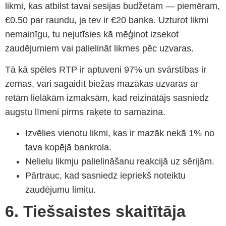
likmi, kas atbilst tavai sesijas budžetam — piemēram,
€0.50 par raundu, ja tev ir €20 banka. Uzturot likmi
nemainīgu, tu nejutīsies kā mēģinot izsekot
zaudējumiem vai palielināt likmes pēc uzvaras.
Tā kā spēles RTP ir aptuveni 97% un svārstības ir
zemas, vari sagaidīt biežas mazākas uzvaras ar
retām lielākām izmaksām, kad reizinātājs sasniedz
augstu līmeni pirms raķete to samazina.
Izvēlies vienotu likmi, kas ir mazāk nekā 1% no
tava kopējā bankrola.
Nelielu likmju palielināšanu reakcijā uz sērijām.
Pārtrauc, kad sasniedz iepriekš noteiktu
zaudējumu limitu.
6. Tiešsaistes skaitītāja