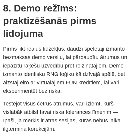
8. Demo režīms:
praktizēšanās pirms
lidojuma
Pirms likt reālus līdzekļus, daudzi spēlētāji izmanto
bezmaksas demo versiju, lai pārbaudītu ātrumus un
iepazītu raķešu uzvedību pret reizinātājiem. Demo
izmanto identisku RNG loģiku kā dzīvajā spēlē, bet
aizstāj eiro ar virtuālajiem FUN kredītiem, lai vari
eksperimentēt bez riska.
Testējot visus četrus ātrumus, vari izlemt, kurš
vislabāk atbilst tavai riska tolerances līmenim —
īpaši, ja mērķis ir ātras sesijas, kurās nebūs laika
ilgtermiņa korekcijām.