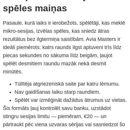
spēles maiņas
Pasaule, kurā laiks ir ierobežots, spēlētāji, kas meklē
mikro‑sesijas, izvēlas spēles, kas sniedz ātras
rezultātus bez ilgtermiņa saistībām. Avia Masters ir
ideāli piemērots: katrs raunds ilgst aptuveni trīs līdz
piecas sekundes no sākuma līdz beigām, ļaujot
spēlēt desmitiem raundu mazāk nekā desmit
minūtēs.
Tūlītēja atgriezeniskā saite par katru lēmumu.
Nav gaidīšanas laiku starp raundiem.
Spēlēt var izmēģināt dažādus ātrumus uz vietas.
Šis formāts ļauj kontrolēt savu banku, uzstādot
stingru sesijas limitu — piemēram, €20 — un
pārtraukt pēc viena uzvaras sērijas vai sasniedzot šo