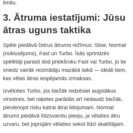
limitu.
3. Ātruma iestatījumi: Jūsu
ātras uguns taktika
Spēle piedāvā četrus ātruma režīmus: Slow, Normal
(noklusējums), Fast un Turbo. Īsās sprindzēs
spēlētāji parasti dod priekšroku Fast vai Turbo, jo tie
sniedz vairāk reizinātāju mazākā laikā — ideāli tiem,
kas vēlas ātras iespējamās izmaksas.
Izvēloties Turbo, jūs biežāk redzēsiet augstākus
virsotnes, bet raķetes parādās arī nedaudz biežāk,
pievienojot risku katrai ātrai lidojumam. Normal
ātrums piedāvā līdzsvarotu pieeju, ja vēlaties ātru
uzvaru, bet joprojām vēlaties sekot līdzi skaitītājam.