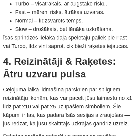
Turbo – visātrākais, ar augstāko risku.
Fast – mēreni risks, ātrākas uzvaras.
Normal – līdzsvarots temps.
Slow – drošākais, bet lēnāka uzkrāšana.
Īsās sprindzēs lielākā daļa spēlētāju paliek pie Fast
vai Turbo, līdz viņi saprot, cik bieži raķetes iejaucas.
4. Reizinātāji & Raķetes:
Ātru uzvaru pulsa
Ceļojuma laikā lidmašīna pārskrien pār spilgtiem
reizinātāju ikonām, kas var pacelt jūsu laimestu no x1
līdz pat x10 vai pat x5 uz īpašiem simboliem. Šie
kāpumi ir tas, kas padara īsās sesijas aizraujošas —
jūs redzat, kā jūsu skaitītājs uzkrājas gandrīz uzreiz.