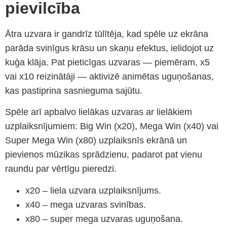
pievilcība
Ātra uzvara ir gandrīz tūlītēja, kad spēle uz ekrāna
parāda svinīgus krāsu un skaņu efektus, ielidojot uz
kuģa klāja. Pat pieticīgas uzvaras — piemēram, x5
vai x10 reizinātāji — aktivizē animētas uguņošanas,
kas pastiprina sasnieguma sajūtu.
Spēle arī apbalvo lielākas uzvaras ar lielākiem
uzplaiksnījumiem: Big Win (x20), Mega Win (x40) vai
Super Mega Win (x80) uzplaiksnīs ekrānā un
pievienos mūzikas sprādzienu, padarot pat vienu
raundu par vērtīgu pieredzi.
x20 – liela uzvara uzplaiksnījums.
x40 – mega uzvaras svinības.
x80 – super mega uzvaras uguņošana.