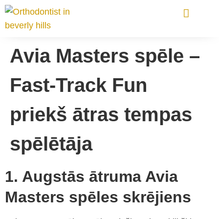
Orthodontic Treatments
Avia Masters spēle –
Fast‑Track Fun
priekš ātras tempas
spēlētāja
1. Augstās ātruma Avia
Masters spēles skrējiens