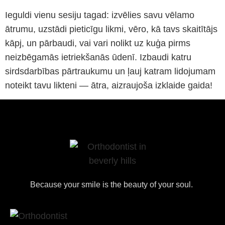
Ieguldi vienu sesiju tagad: izvēlies savu vēlamo
ātrumu, uzstādi pieticīgu likmi, vēro, kā tavs skaitītājs
kāpj, un pārbaudi, vai vari nolikt uz kuģa pirms
neizbēgamās ietriekšanās ūdenī. Izbaudi katru
sirdsdarbības pārtraukumu un ļauj katram lidojumam
noteikt tavu likteni — ātra, aizraujoša izklaide gaida!
Because your smile is the beauty of your soul.