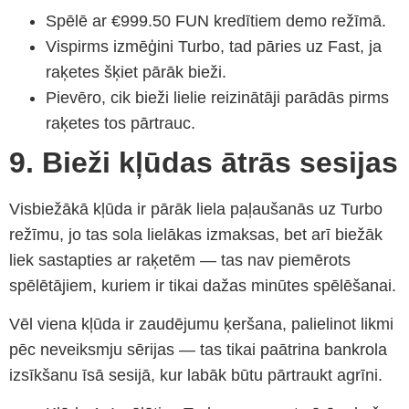
Spēlē ar €999.50 FUN kredītiem demo režīmā.
Vispirms izmēģini Turbo, tad pāries uz Fast, ja
raķetes šķiet pārāk bieži.
Pievēro, cik bieži lielie reizinātāji parādās pirms
raķetes tos pārtrauc.
9. Bieži kļūdas ātrās sesijas
Visbiežākā kļūda ir pārāk liela paļaušanās uz Turbo
režīmu, jo tas sola lielākas izmaksas, bet arī biežāk
liek sastapties ar raķetēm — tas nav piemērots
spēlētājiem, kuriem ir tikai dažas minūtes spēlēšanai.
Vēl viena kļūda ir zaudējumu ķeršana, palielinot likmi
pēc neveiksmju sērijas — tas tikai paātrina bankrola
izsīkšanu īsā sesijā, kur labāk būtu pārtraukt agrīni.